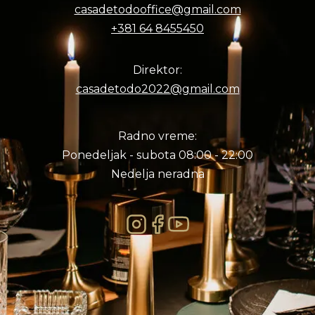
casadetodooffice@gmail.com
+381 64 8455450
Direktor:
casadetodo2022@gmail.com
Radno vreme:
Ponedeljak - subota 08:00 - 22:00
Nedelja neradna