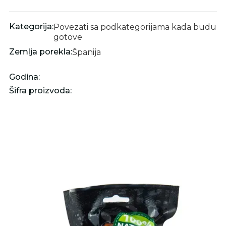
Kategorija:
Povezati sa podkategorijama kada budu
gotove
Zemlja porekla:
Španija
Godina:
Šifra proizvoda: