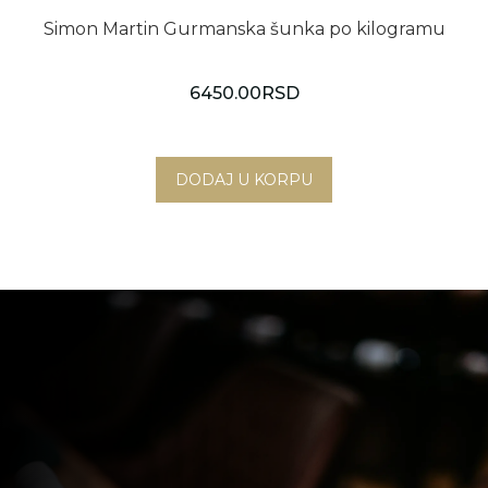
Simon Martin Gurmanska šunka po kilogramu
6450.00
RSD
Novi Sad
Beograd
Online shop
Gift Shop
Deli Market