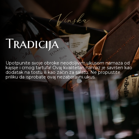
Lounge Bar
Vinska
O nama
Kontakt
Tradicija
sr
es
Upotpunite svoje obroke neodoljivim ukusom namaza od
kajsije i crnog tartufa! Ovaj kvalitetan namaz je savršen kao
dodatak na tostu ili kao začin za salatu. Ne propustite
priliku da isprobate ovaj nezaboravni ukus.