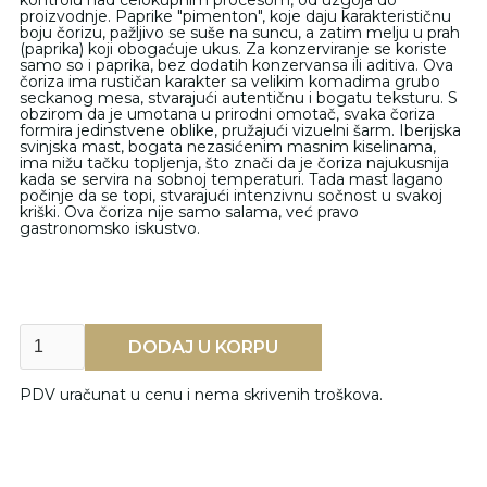
kontrolu nad celokupnim procesom, od uzgoja do
proizvodnje. Paprike "pimenton", koje daju karakterističnu
boju čorizu, pažljivo se suše na suncu, a zatim melju u prah
(paprika) koji obogaćuje ukus. Za konzerviranje se koriste
samo so i paprika, bez dodatih konzervansa ili aditiva. Ova
čoriza ima rustičan karakter sa velikim komadima grubo
seckanog mesa, stvarajući autentičnu i bogatu teksturu. S
obzirom da je umotana u prirodni omotač, svaka čoriza
formira jedinstvene oblike, pružajući vizuelni šarm. Iberijska
svinjska mast, bogata nezasićenim masnim kiselinama,
ima nižu tačku topljenja, što znači da je čoriza najukusnija
kada se servira na sobnoj temperaturi. Tada mast lagano
počinje da se topi, stvarajući intenzivnu sočnost u svakoj
kriški. Ova čoriza nije samo salama, već pravo
gastronomsko iskustvo.
PDV uračunat u cenu i nema skrivenih troškova.