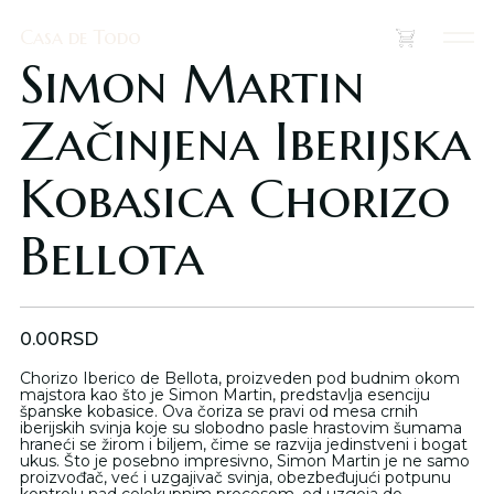
Casa de Todo
Casa de Todo
(
0
)
Simon Martin
Začinjena Iberijska
Kobasica Chorizo
Bellota
0.00
RSD
Chorizo Iberico de Bellota, proizveden pod budnim okom
majstora kao što je Simon Martin, predstavlja esenciju
španske kobasice. Ova čoriza se pravi od mesa crnih
iberijskih svinja koje su slobodno pasle hrastovim šumama
hraneći se žirom i biljem, čime se razvija jedinstveni i bogat
ukus. Što je posebno impresivno, Simon Martin je ne samo
proizvođač, već i uzgajivač svinja, obezbeđujući potpunu