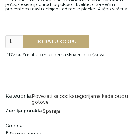
Bez dodataka veštačkih aditiva ili konzervansa, ova šunka
je čista esencija prirodnog ukusa i kvaliteta. Sa većim
procentom masti dobijena od regije plećke. Ručno sečena.
PDV uračunat u cenu i nema skrivenih troškova.
Kategorija:
Povezati sa podkategorijama kada budu
gotove
Zemlja porekla:
Španija
Godina:
Šifra proizvoda: