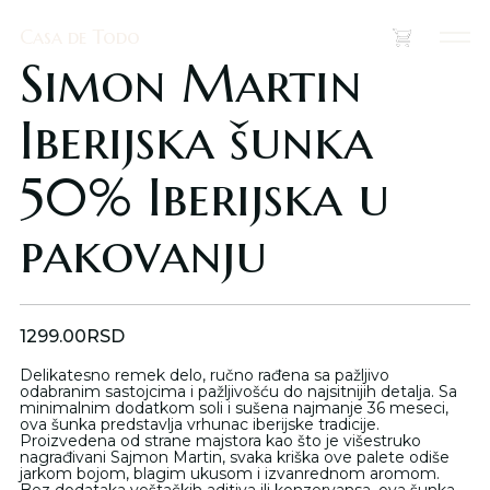
Casa de Todo
Casa de Todo
(
0
)
Simon Martin
Iberijska šunka
50% Iberijska u
pakovanju
1299.00
RSD
Delikatesno remek delo, ručno rađena sa pažljivo
odabranim sastojcima i pažljivošću do najsitnijih detalja. Sa
minimalnim dodatkom soli i sušena najmanje 36 meseci,
ova šunka predstavlja vrhunac iberijske tradicije.
Proizvedena od strane majstora kao što je višestruko
nagrađivani Sajmon Martin, svaka kriška ove palete odiše
jarkom bojom, blagim ukusom i izvanrednom aromom.