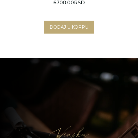
6700.00
RSD
Novi Sad
Beograd
Vinska