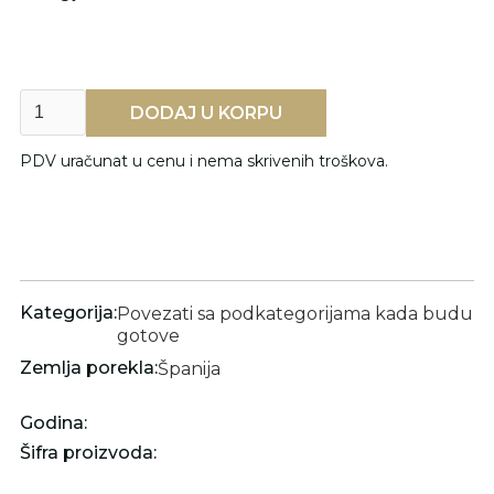
PDV uračunat u cenu i nema skrivenih troškova.
Kategorija:
Povezati sa podkategorijama kada budu
gotove
Zemlja porekla:
Španija
Godina:
Šifra proizvoda: