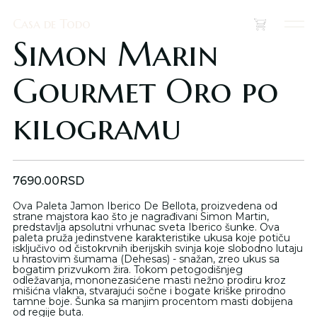
Casa de Todo
Casa de Todo
(
0
)
Simon Marin
Gourmet Oro po
kilogramu
7690.00
RSD
Ova Paleta Jamon Iberico De Bellota, proizvedena od
strane majstora kao što je nagrađivani Simon Martin,
predstavlja apsolutni vrhunac sveta Iberico šunke. Ova
paleta pruža jedinstvene karakteristike ukusa koje potiču
isključivo od čistokrvnih iberijskih svinja koje slobodno lutaju
u hrastovim šumama (Dehesas) - snažan, zreo ukus sa
bogatim prizvukom žira. Tokom petogodišnjeg
odležavanja, mononezasićene masti nežno prodiru kroz
mišićna vlakna, stvarajući sočne i bogate kriške prirodno
tamne boje. Šunka sa manjim procentom masti dobijena
od regije buta.