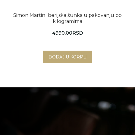
Simon Martin Iberijska šunka u pakovanju po
kilogramima
4990.00
RSD
Novi Sad