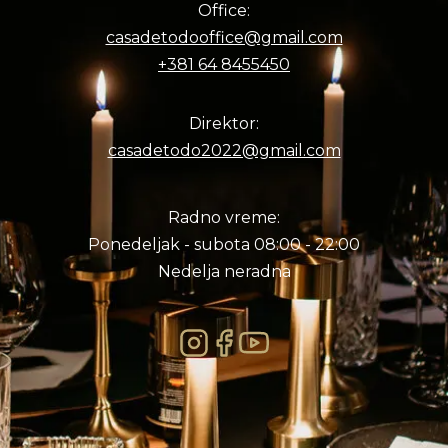
Office:
casadetodooffice@gmail.com
+381 64 8455450
Direktor:
casadetodo2022@gmail.com
Radno vreme:
Ponedeljak - subota 08:00 - 22:00
Nedelja neradna