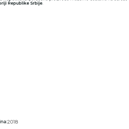
oriji Republike Srbije
.
na:
2018