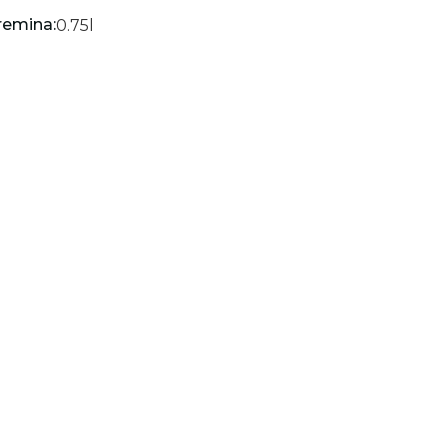
remina:
0.75
l