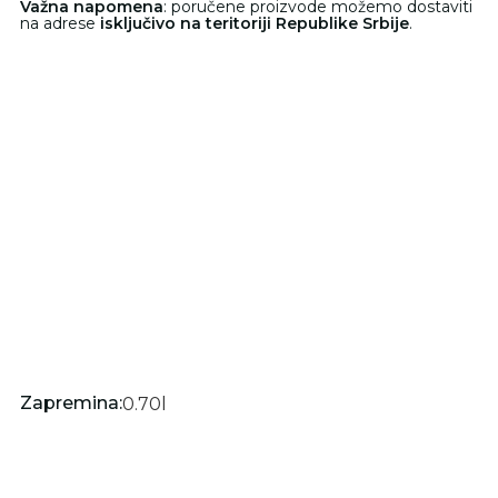
Važna napomena
: poručene proizvode možemo dostaviti
na adrese
isključivo na teritoriji Republike Srbije
.
Zapremina:
0.70
l