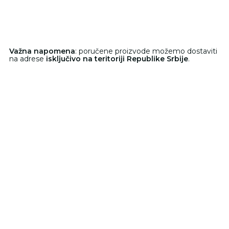
Važna napomena
: poručene proizvode možemo dostaviti
na adrese
isključivo na teritoriji Republike Srbije
.