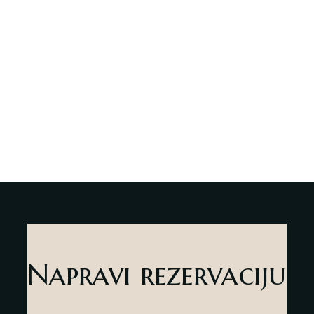
Deli Market
Lounge Bar
O nama
Kontakt
sr
es
Napravi rezervaciju