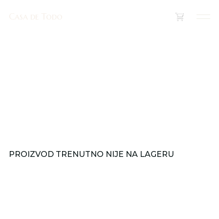
Casa de Todo
Casa de Todo
(
0
)
PROIZVOD TRENUTNO NIJE NA LAGERU