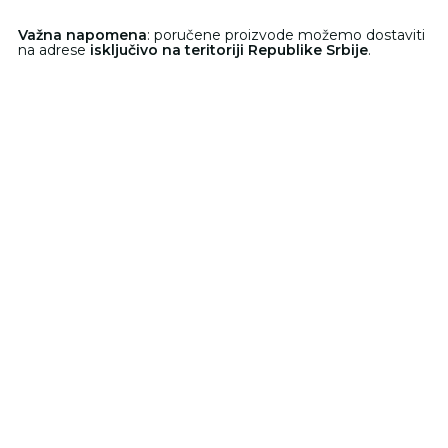
Važna napomena
: poručene proizvode možemo dostaviti
na adrese
isključivo na teritoriji Republike Srbije
.