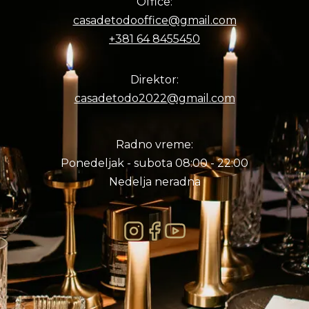
Office:
casadetodooffice@gmail.com
+381 64 8455450
Direktor:
casadetodo2022@gmail.com
Radno vreme:
Ponedeljak - subota 08:00 - 22:00
Nedelja neradna