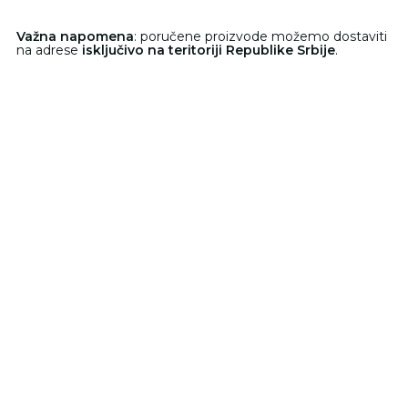
Važna napomena
: poručene proizvode možemo dostaviti
na adrese
isključivo na teritoriji Republike Srbije
.