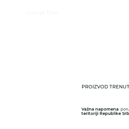
Casa de Todo
Casa de Todo
PROIZVOD TRENUT
Važna napomena
: po
teritoriji Republike Srb