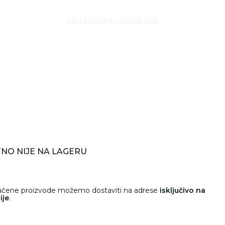
DELI MARKET
LOUNGE BAR
NO NIJE NA LAGERU
ručene proizvode možemo dostaviti na adrese
isključivo na
ije
.