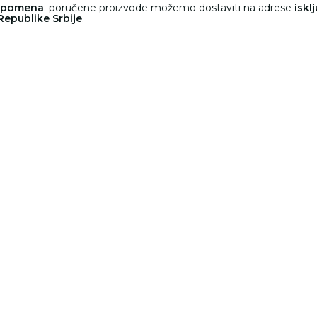
apomena
: poručene proizvode možemo dostaviti na adrese
iskl
i Republike Srbije
.