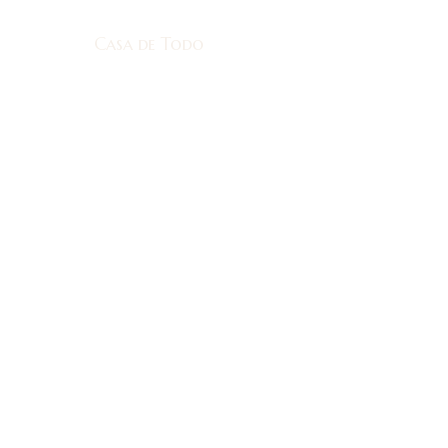
Casa de Todo
Casa de Todo