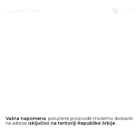
Casa de Todo
Casa de Todo
(
0
)
Važna napomena
: poručene proizvode možemo dostaviti
na adrese
isključivo na teritoriji Republike Srbije
.