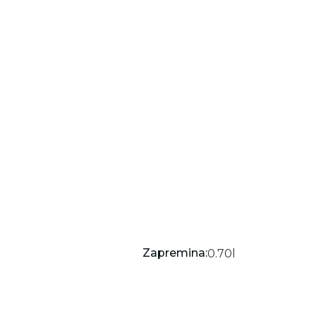
Zapremina:
0.70
l