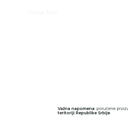
Casa de Todo
Casa de Todo
Važna napomena
: poručene proi
teritoriji Republike Srbije
.