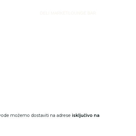
DELI MARKET
LOUNGE BAR
zvode možemo dostaviti na adrese
isključivo na