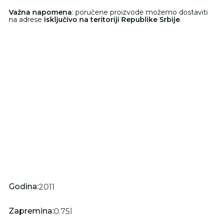
Važna napomena
: poručene proizvode možemo dostaviti
na adrese
isključivo na teritoriji Republike Srbije
.
Godina:
2011
Zapremina:
0.75
l