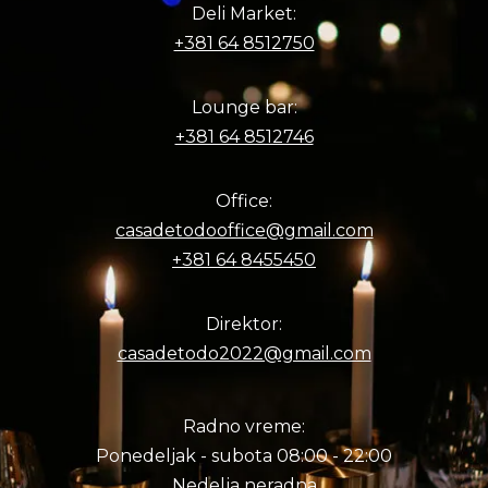
Deli Market:
+381 64 8512750
Lounge bar:
+381 64 8512746
Office:
casadetodooffice@gmail.com
+381 64 8455450
Direktor:
casadetodo2022@gmail.com
Radno vreme:
Ponedeljak - subota 08:00 - 22:00
Nedelja neradna