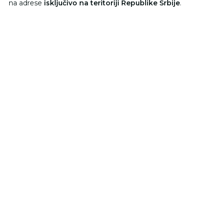
na adrese
isključivo na teritoriji Republike Srbije
.