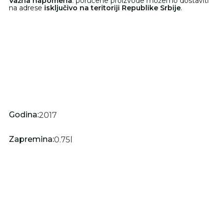
Važna napomena
: poručene proizvode možemo dostaviti
na adrese
isključivo na teritoriji Republike Srbije
.
Godina:
2017
Zapremina:
0.75
l