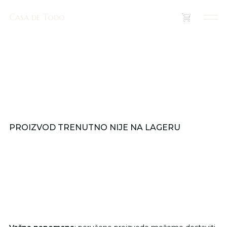
Casa de Todo
Casa de Todo
(
0
)
PROIZVOD TRENUTNO NIJE NA LAGERU