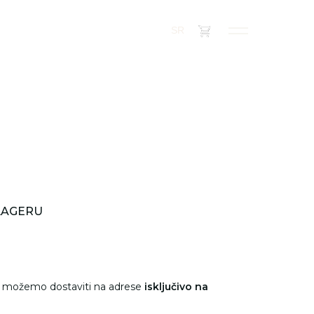
(
0
)
SR
LAGERU
e možemo dostaviti na adrese
isključivo na