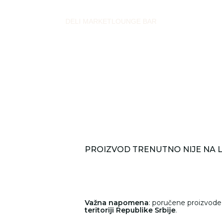
DELI MARKET
LOUNGE BAR
PROIZVOD TRENUTNO NIJE NA 
Važna napomena
: poručene proizvod
teritoriji Republike Srbije
.