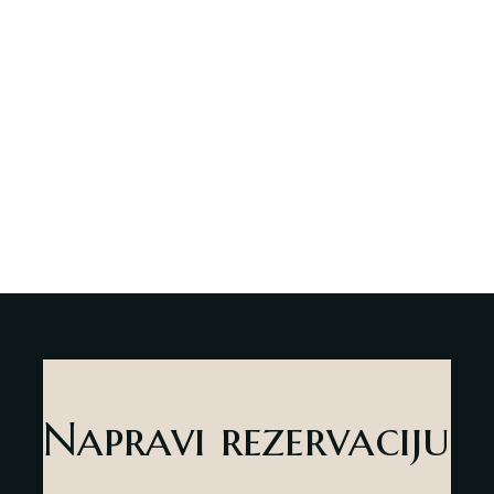
Deli Market
Lounge Bar
O nama
Kontakt
sr
es
Napravi rezervaciju