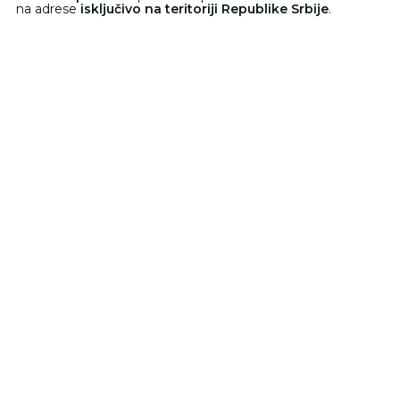
na adrese
isključivo na teritoriji Republike Srbije
.