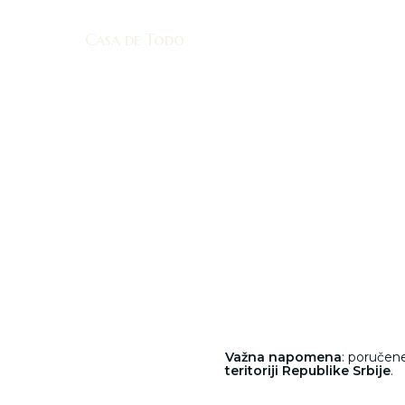
Casa de Todo
Casa de Todo
Važna napomena
: poručen
teritoriji Republike Srbije
.