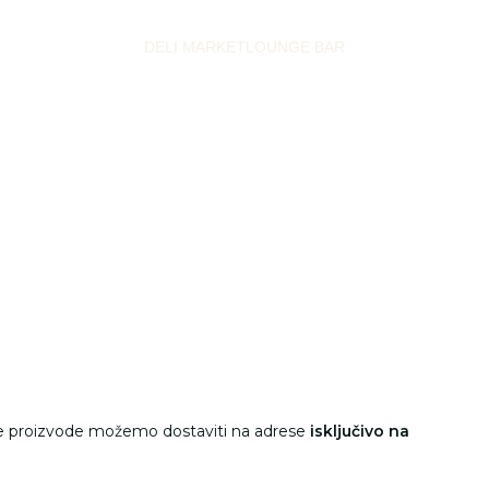
DELI MARKET
LOUNGE BAR
e proizvode možemo dostaviti na adrese
isključivo na