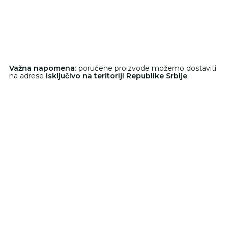
Važna napomena
: poručene proizvode možemo dostaviti
na adrese
isključivo na teritoriji Republike Srbije
.