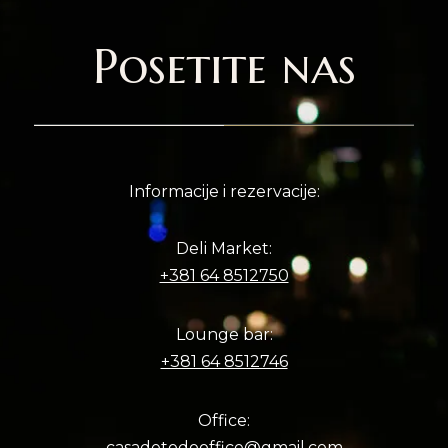
Posetite nas
Informacije i rezervacije:
Deli Market:
+381 64 8512750
Lounge bar:
+381 64 8512746
Office:
casadetodooffice@gmail.com