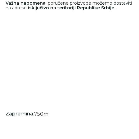
Važna napomena
: poručene proizvode možemo dostaviti
na adrese
isključivo na teritoriji Republike Srbije
.
Zapremina:
750
ml