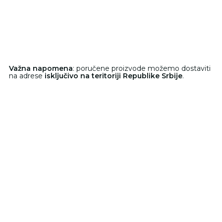
Važna napomena
: poručene proizvode možemo dostaviti
na adrese
isključivo na teritoriji Republike Srbije
.