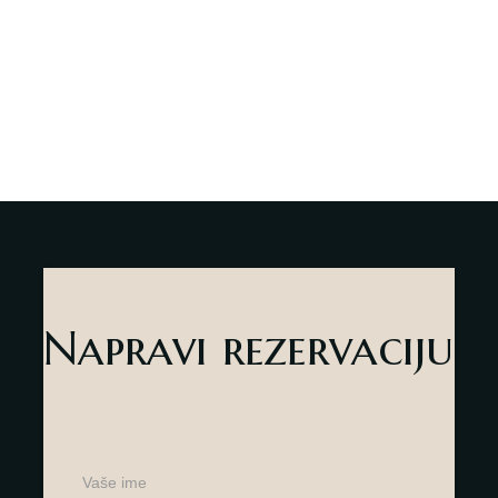
Deli Market
Lounge Bar
O nama
Kontakt
sr
es
Napravi rezervaciju