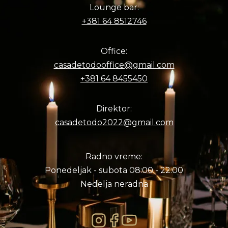
Lounge bar:
+381 64 8512746
Office:
casadetodooffice@gmail.com
+381 64 8455450
Direktor:
casadetodo2022@gmail.com
Radno vreme:
Ponedeljak - subota 08:00 - 22:00
Nedelja neradna