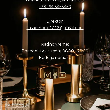
casadetodooffice@gmail.com
+381 64 8455450
Direktor:
casadetodo2022@gmail.com
Radno vreme:
Ponedeljak - subota 08:00 - 22:00
Nedelja neradna