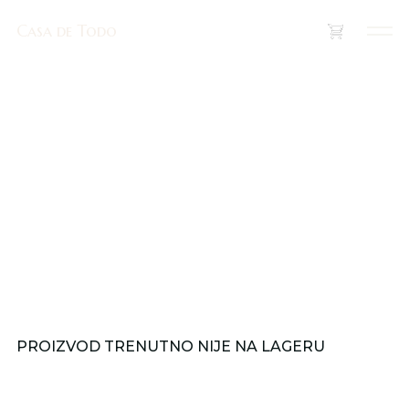
Casa de Todo
Casa de Todo
(
0
)
PROIZVOD TRENUTNO NIJE NA LAGERU