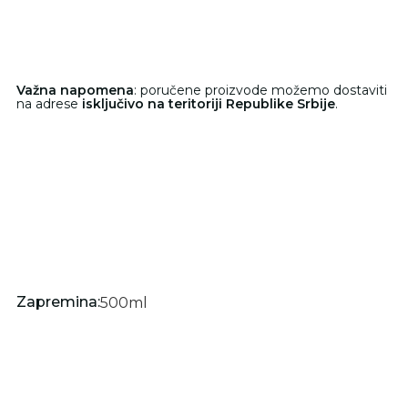
Važna napomena
: poručene proizvode možemo dostaviti
na adrese
isključivo na teritoriji Republike Srbije
.
Zapremina:
500
ml