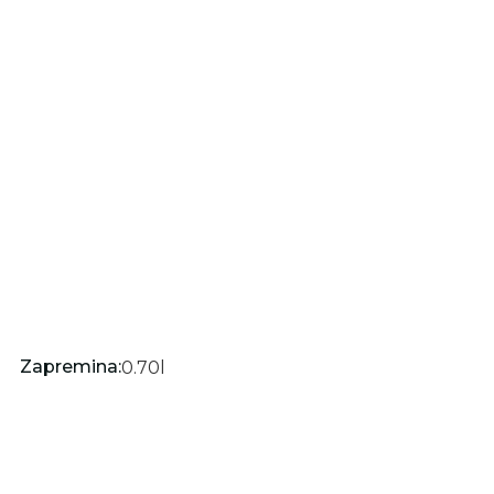
Zapremina:
0.70
l