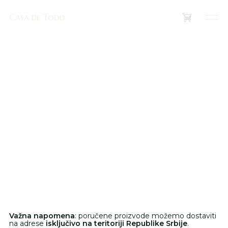
Casa de Todo
Casa de Todo
(
0
)
Važna napomena
: poručene proizvode možemo dostaviti
na adrese
isključivo na teritoriji Republike Srbije
.