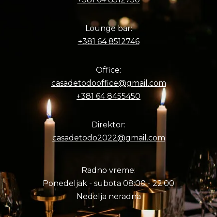
Lounge bar:
+381 64 8512746
Office:
casadetodooffice@gmail.com
+381 64 8455450
Direktor:
casadetodo2022@gmail.com
Radno vreme:
Ponedeljak - subota 08:00 - 22:00
Nedelja neradna