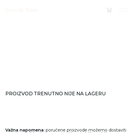
Casa de Todo
Casa de Todo
(
0
)
PROIZVOD TRENUTNO NIJE NA LAGERU
Važna napomena
: poručene proizvode možemo dostaviti