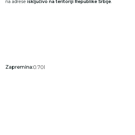
na adrese
isključivo na teritoriji Republike Srbije
.
Zapremina:
0.70
l