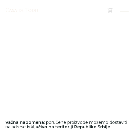
Casa de Todo
Casa de Todo
(
0
)
Važna napomena
: poručene proizvode možemo dostaviti
na adrese
isključivo na teritoriji Republike Srbije
.