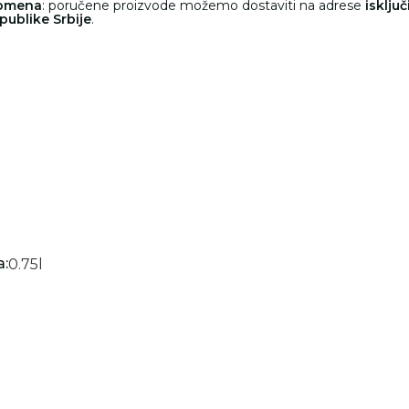
pomena
: poručene proizvode možemo dostaviti na adrese
isklju
epublike Srbije
.
:
0.75
l