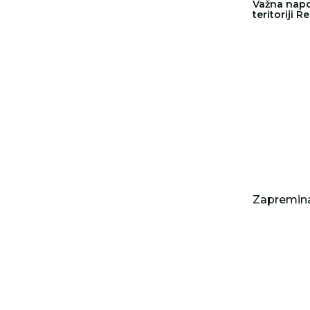
Važna na
teritoriji R
Zapremina