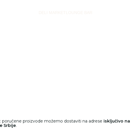
DELI MARKET
LOUNGE BAR
a
: poručene proizvode možemo dostaviti na adrese
isključivo na
e Srbije
.