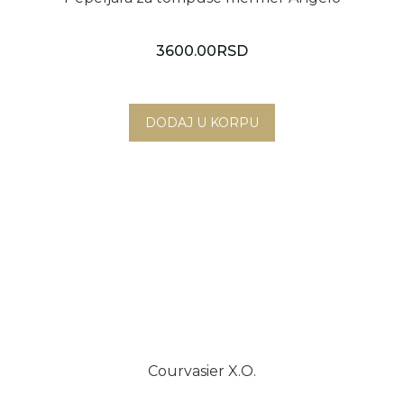
3600.00
RSD
Courvasier X.O.