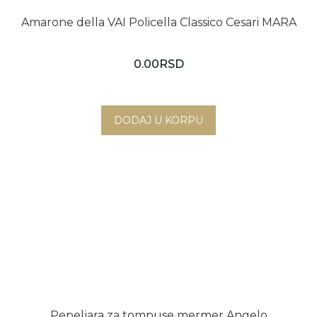
Amarone della VAI Policella Classico Cesari MARA
0.00
RSD
Pepeljara za tompuse mermer Angelo