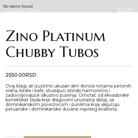
No items found.
Casa de Todo
Casa de Todo
(
0
)
Zino Platinum
Chubby Tubos
2550.00
RSD
Ovaj blagi, ali izuzetno ukusan dim donosi notama pečenih
oraha, kedra i kafe, stvarajući istinski harmonično i
zadovoljovajuće iskustvo pušenja. Omotač od ekvadorske
konektikat šejda krije dragoceni unutrašnji sklop, sa
dominikanskom poveznicom i punilima koja uključuju
peruanske i dominikanske duvane najvišeg kvaliteta.