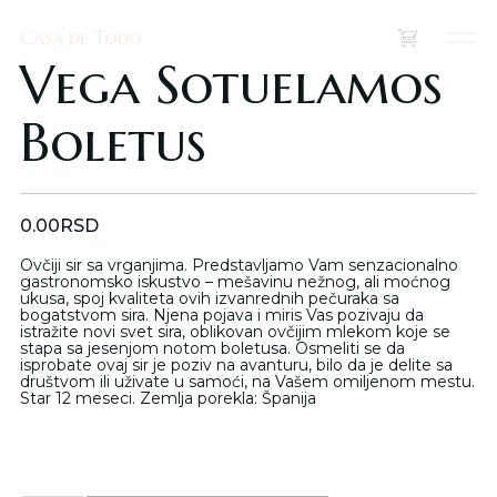
Casa de Todo
Casa de Todo
(
0
)
Vega Sotuelamos
Boletus
0.00
RSD
Ovčiji sir sa vrganjima. Predstavljamo Vam senzacionalno
gastronomsko iskustvo – mešavinu nežnog, ali moćnog
ukusa, spoj kvaliteta ovih izvanrednih pečuraka sa
bogatstvom sira. Njena pojava i miris Vas pozivaju da
istražite novi svet sira, oblikovan ovčijim mlekom koje se
stapa sa jesenjom notom boletusa. Osmeliti se da
isprobate ovaj sir je poziv na avanturu, bilo da je delite sa
društvom ili uživate u samoći, na Vašem omiljenom mestu.
Star 12 meseci. Zemlja porekla: Španija