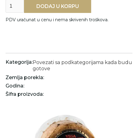
PDV uračunat u cenu i nema skrivenih troškova.
Kategorija:
Povezati sa podkategorijama kada budu
gotove
Zemlja porekla:
Godina:
Šifra proizvoda: