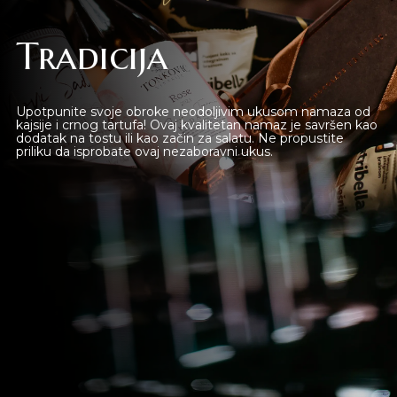
Tradicija
Upotpunite svoje obroke neodoljivim ukusom namaza od
kajsije i crnog tartufa! Ovaj kvalitetan namaz je savršen kao
dodatak na tostu ili kao začin za salatu. Ne propustite
priliku da isprobate ovaj nezaboravni ukus.