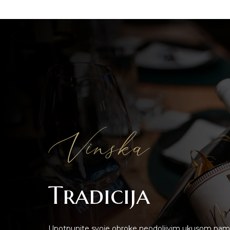
Vinska
Tradicija
Upotpunite svoje obroke neodoljivim ukusom namaza