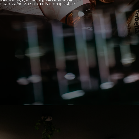
i kao začin za salatu. Ne propustite
Online sh
Gift Shop