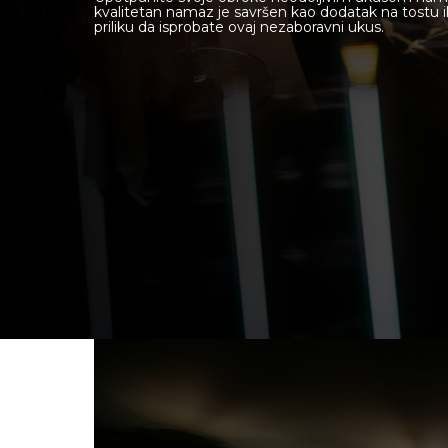
kvalitetan namaz je savršen kao dodatak na tostu il
priliku da isprobate ovaj nezaboravni ukus.
Novi Sad
Beograd