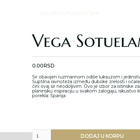
DELI MARKET
LOUNGE BAR
Vega Sotuel
0.00
RSD
Sir obavijen ruzmarinom odiše luksuzom i jedinstve
Suptilna ravnoteža između duboke zrelosti i oča
čini ovaj sir neodoljivim. Ovo je izbor za istinske za
planinsku inspiraciju u svakom zalogaju, iskustvo 
porekla: Španija