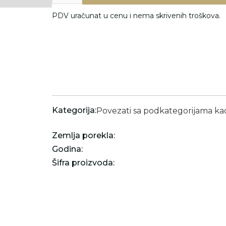
PDV uračunat u cenu i nema skrivenih troškova.
Kategorija:
Povezati sa podkategorijama k
Zemlja porekla:
Godina:
Šifra proizvoda: