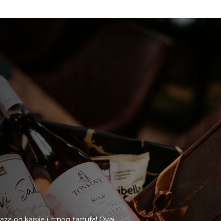
 od kajsije i crnog tartufa! Ovaj