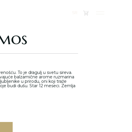
(
0
)
SR
amos
nošću. To je dragulj u svetu sireva.
ravajuće balzamične arome ruzmarina
ljubljenike u prirodu, oni koji traže
koje budi dušu. Star 12 meseci. Zemlja