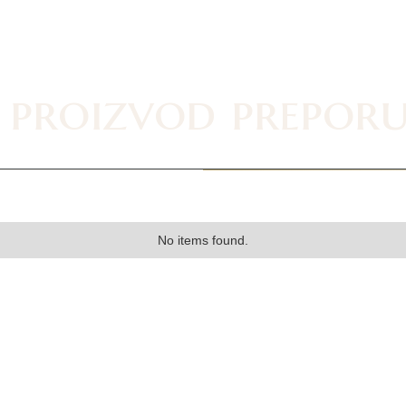
 proizvod prepor
No items found.