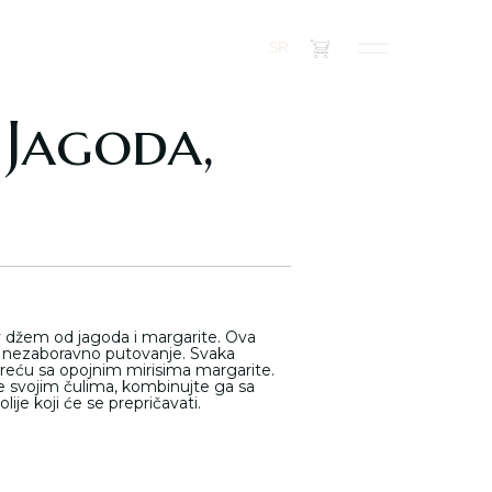
(
0
)
SR
Jagoda,
jiv džem od jagoda i margarite. Ova
a nezaboravno putovanje. Svaka
usreću sa opojnim mirisima margarite.
e svojim čulima, kombinujte ga sa
ije koji će se prepričavati.