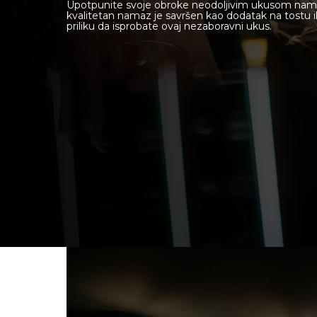
Upotpunite svoje obroke neodoljivim ukusom namaza
kvalitetan namaz je savršen kao dodatak na tostu il
priliku da isprobate ovaj nezaboravni ukus.
O nama
Lounge Bar