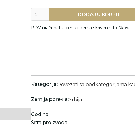
PDV uračunat u cenu i nema skrivenih troškova.
Kategorija:
Povezati sa podkategorijama k
Zemlja porekla:
Srbija
Godina:
Šifra proizvoda: