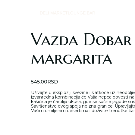
DELI MARKET
LOUNGE BAR
Vazda Dobar 
margarita
545.00
RSD
Uživajte u eksploziji svežine i slatkoće uz neodol
izvanredna kombinacija će Vaša nepca povesti n
kašičica je čarolija ukusa, gde se sočne jagode s
Savršenstvo ovog spoja ne zna granice. Upravljajt
Vašim omiljenim desertima i doživite trenutke čarol