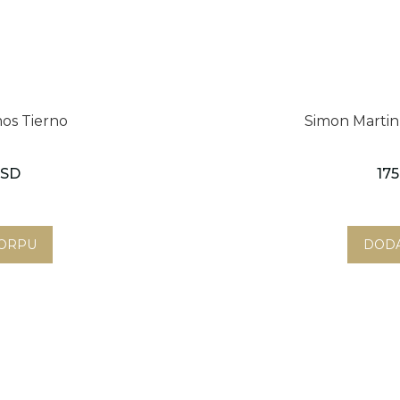
os Tierno
Simon Marti
RSD
175