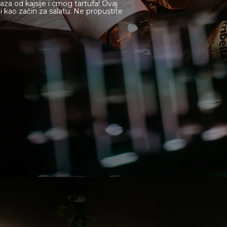
 od kajsije i crnog tartufa! Ovaj
i kao začin za salatu. Ne propustite
Deli Mar
Kontakt