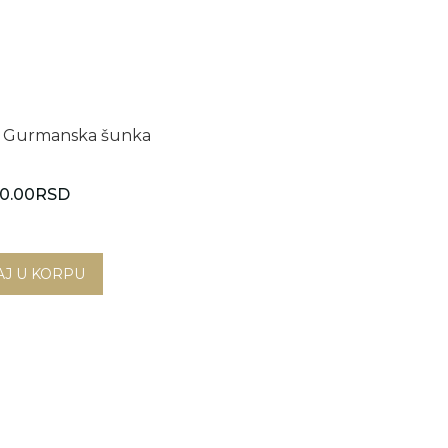
n Gurmanska šunka
0.00
RSD