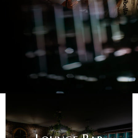
Deli Market
Lounge Bar
O nama
Kontakt
sr
es