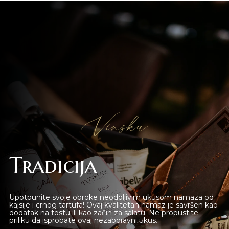
Vinska
Novi Sad
Tradicija
Beograd
Online shop
Upotpunite svoje obroke neodoljivim ukusom namaza od
kajsije i crnog tartufa! Ovaj kvalitetan namaz je savršen kao
dodatak na tostu ili kao začin za salatu. Ne propustite
Gift Shop
priliku da isprobate ovaj nezaboravni ukus.