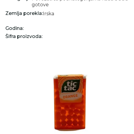
gotove
Zemlja porekla:
Irska
Godina:
Šifra proizvoda: