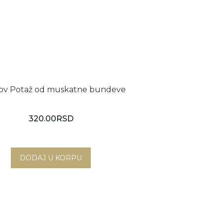
ov Potaž od muskatne bundeve
320.00
RSD