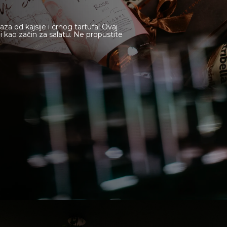
Deli Mar
 od kajsije i crnog tartufa! Ovaj
i kao začin za salatu. Ne propustite
Kontakt