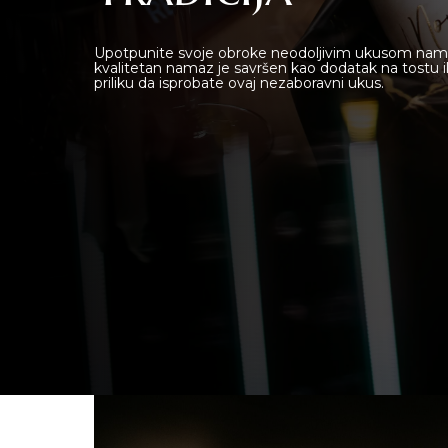
O nama
Upotpunite svoje obroke neodoljivim ukusom namaza
kvalitetan namaz je savršen kao dodatak na tostu il
priliku da isprobate ovaj nezaboravni ukus.
Lounge Bar