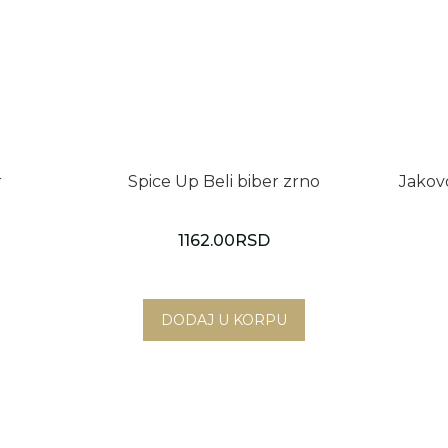
r
Spice Up Beli biber zrno
Jakov
1162.00
RSD