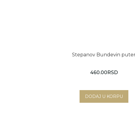
Stepanov Bundevin pute
460.00
RSD