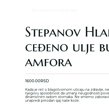
DELI MARKET
LOUNGE BAR
Stepanov Hl
ceđeno ulje 
amfora
1600.00
RSD
Kada je reč o blagotvornom uticaju na zdravlje,
njegovu sposobnost da umanji neugodnosti pove
dinamičnim radom stomaka. Ne smemo zaboravit
unapredi prirodan sjaj naše kože.