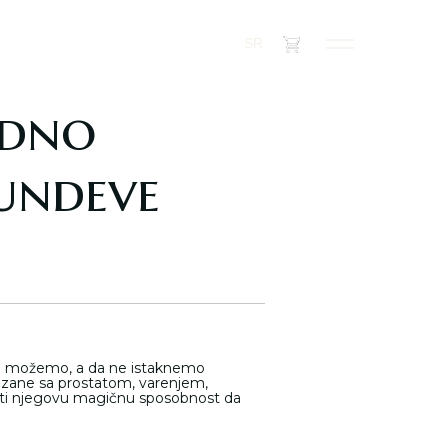
(
0
)
SR
adno
bundeve
 ne možemo, a da ne istaknemo
zane sa prostatom, varenjem,
i njegovu magičnu sposobnost da