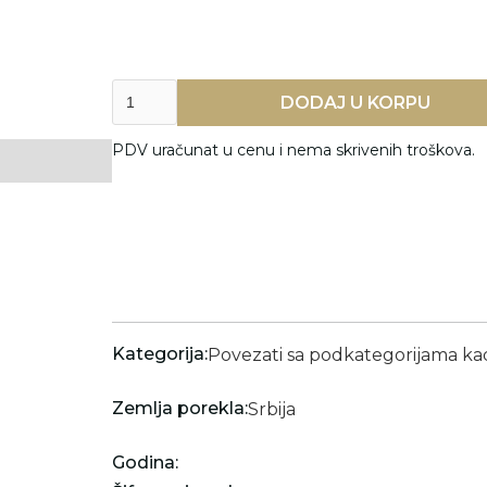
PDV uračunat u cenu i nema skrivenih troškova.
Kategorija:
Povezati sa podkategorijama k
Zemlja porekla:
Srbija
Godina: