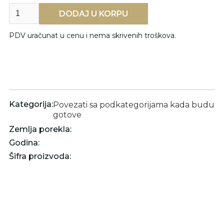
PDV uračunat u cenu i nema skrivenih troškova.
Kategorija:
Povezati sa podkategorijama kada budu
gotove
Zemlja porekla:
Godina:
Šifra proizvoda: