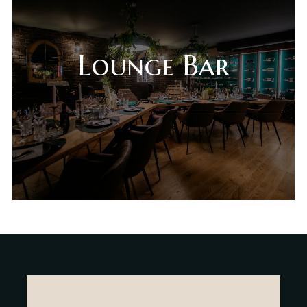
Gift Shop
Deli Market
Lounge Bar
Lounge Bar
O nama
Kontakt
sr
es