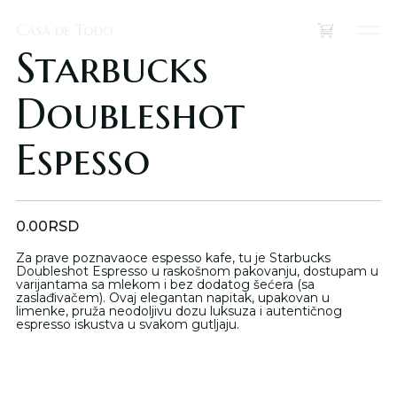
Casa de Todo
Casa de Todo
(
0
)
Starbucks
Doubleshot
Espesso
0.00
RSD
Za prave poznavaoce espesso kafe, tu je Starbucks
Doubleshot Espresso u raskošnom pakovanju, dostupam u
varijantama sa mlekom i bez dodatog šećera (sa
zaslađivačem). Ovaj elegantan napitak, upakovan u
limenke, pruža neodoljivu dozu luksuza i autentičnog
espresso iskustva u svakom gutljaju.