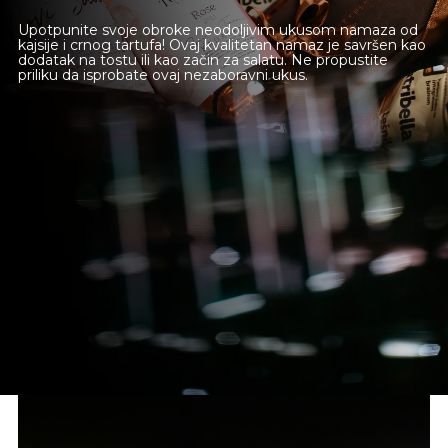
Upotpunite svoje obroke neodoljivim ukusom namaza od
kajsije i crnog tartufa! Ovaj kvalitetan namaz je savršen kao
dodatak na tostu ili kao začin za salatu. Ne propustite
priliku da isprobate ovaj nezaboravni ukus.
Novi Sad
Beograd
Online shop