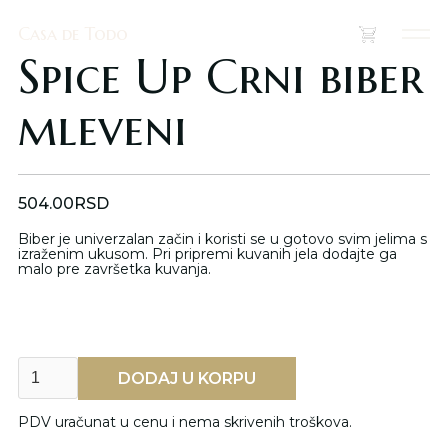
Casa de Todo
Casa de Todo
(
0
)
Spice Up Crni biber
mleveni
504.00
RSD
Biber je univerzalan začin i koristi se u gotovo svim jelima s
izraženim ukusom. Pri pripremi kuvanih jela dodajte ga
malo pre završetka kuvanja.
PDV uračunat u cenu i nema skrivenih troškova.