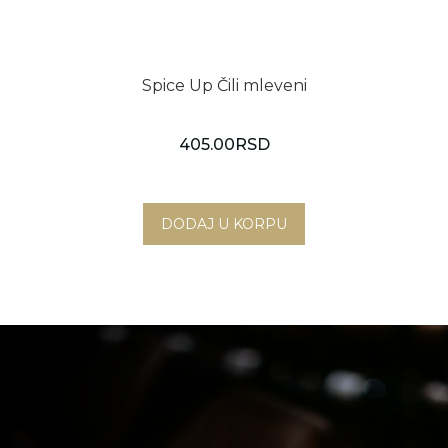
Spice Up Čili mleveni
405.00
RSD
Novi Sad