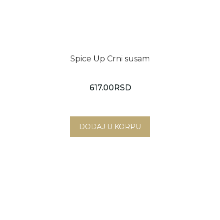
Spice Up Crni susam
617.00
RSD