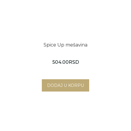
Spice Up mešavina
504.00
RSD