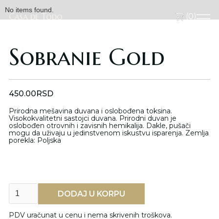
No items found.
Casa de Todo
Casa de Todo
(
0
)
Sobranie Gold
450.00
RSD
Prirodna mešavina duvana i oslobođena toksina.
Visokokvalitetni sastojci duvana. Prirodni duvan je
oslobođen otrovnih i zavisnih hemikalija. Dakle, pušači
mogu da uživaju u jedinstvenom iskustvu isparenja. Zemlja
porekla: Poljska
PDV uračunat u cenu i nema skrivenih troškova.