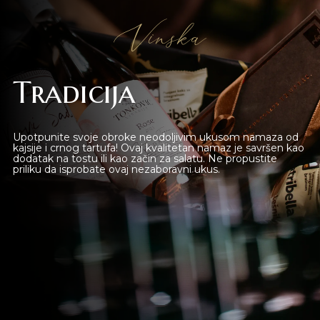
Vinska
Tradicija
Upotpunite svoje obroke neodoljivim ukusom namaza od
kajsije i crnog tartufa! Ovaj kvalitetan namaz je savršen kao
dodatak na tostu ili kao začin za salatu. Ne propustite
priliku da isprobate ovaj nezaboravni ukus.