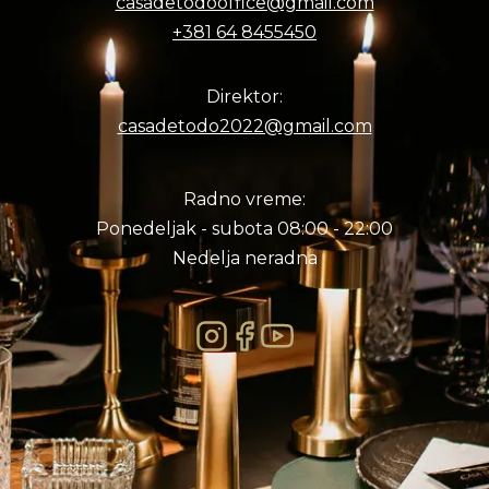
casadetodooffice@gmail.com
+381 64 8455450
Direktor:
casadetodo2022@gmail.com
Radno vreme:
Ponedeljak - subota 08:00 - 22:00
Nedelja neradna