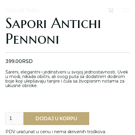
Casa de Todo
Casa de Todo
(
0
)
Sapori Antichi
Pennoni
399.00
RSD
Šareni, elegantni i jedinstveni u svojoj jednostavnosti. Uvek
u modi, nikada obični, ali ovog puta sa dodatnim dodirom
boje koji ulepšavaju tanjire i čula sa živopisnim notama za
ukusne obroke.
PDV uračunat u cenu i nema skrivenih troškova.