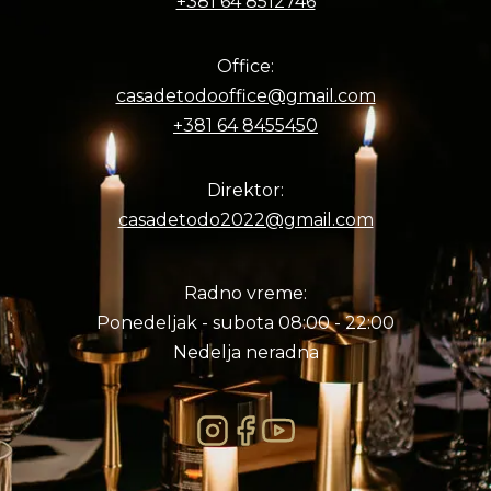
+381 64 8512746
Office:
casadetodooffice@gmail.com
+381 64 8455450
Direktor:
casadetodo2022@gmail.com
Radno vreme:
Ponedeljak - subota 08:00 - 22:00
Nedelja neradna