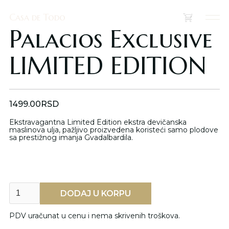
Casa de Todo
Casa de Todo
(
0
)
Palacios Exclusive
LIMITED EDITION
1499.00
RSD
Ekstravagantna Limited Edition ekstra devičanska
maslinova ulja, pažljivo proizvedena koristeći samo plodove
sa prestižnog imanja Gvadalbardila.
PDV uračunat u cenu i nema skrivenih troškova.