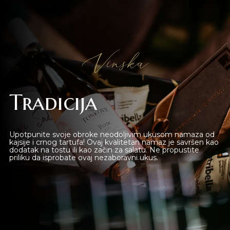
Beograd
Online shop
Vinska
Gift Shop
Tradicija
Deli Market
Lounge Bar
Upotpunite svoje obroke neodoljivim ukusom namaza od
kajsije i crnog tartufa! Ovaj kvalitetan namaz je savršen kao
dodatak na tostu ili kao začin za salatu. Ne propustite
O nama
priliku da isprobate ovaj nezaboravni ukus.
Kontakt
sr
es