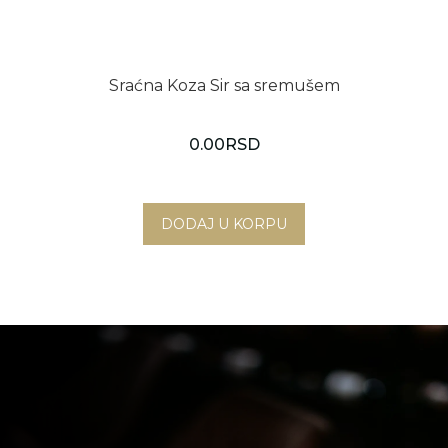
Sraćna Koza Sir sa sremušem
0.00
RSD
Novi Sad