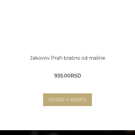
Jakovov Prah brašno od maline
935.00
RSD