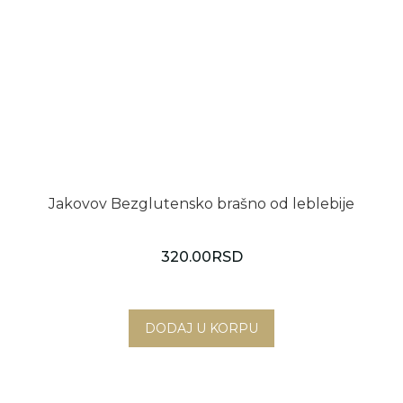
Jakovov Bezglutensko brašno od leblebije
320.00
RSD