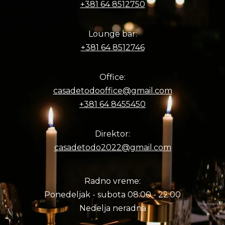
+381 64 8512750
Lounge bar:
+381 64 8512746
Office:
casadetodooffice@gmail.com
+381 64 8455450
Direktor:
casadetodo2022@gmail.com
Radno vreme:
Ponedeljak - subota 08:00 - 22:00
Nedelja neradna