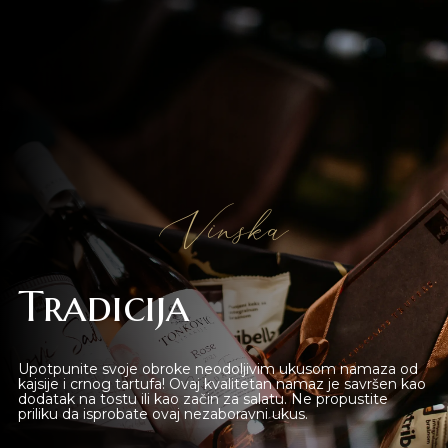
Novi Sad
Beograd
Online shop
Gift Shop
Vinska
Deli Market
Tradicija
Lounge Bar
O nama
Upotpunite svoje obroke neodoljivim ukusom namaza od
kajsije i crnog tartufa! Ovaj kvalitetan namaz je savršen kao
dodatak na tostu ili kao začin za salatu. Ne propustite
Kontakt
priliku da isprobate ovaj nezaboravni ukus.