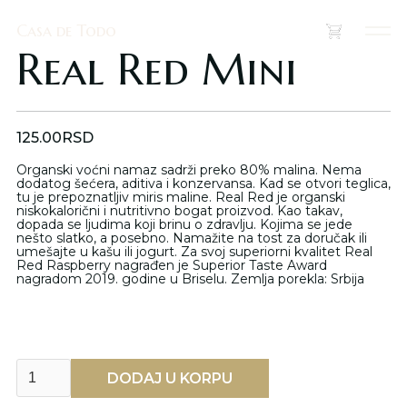
Casa de Todo
Casa de Todo
(
0
)
Real Red Mini
125.00
RSD
Organski voćni namaz sadrži preko 80% malina. Nema
dodatog šećera, aditiva i konzervansa. Kad se otvori teglica,
tu je prepoznatljiv miris maline. Real Red je organski
niskokalorični i nutritivno bogat proizvod. Kao takav,
dopada se ljudima koji brinu o zdravlju. Kojima se jede
nešto slatko, a posebno. Namažite na tost za doručak ili
umešajte u kašu ili jogurt. Za svoj superiorni kvalitet Real
Red Raspberry nagrađen je Superior Taste Award
nagradom 2019. godine u Briselu. Zemlja porekla: Srbija