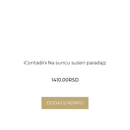
iContadini Na suncu sušen paradajz
1410.00
RSD