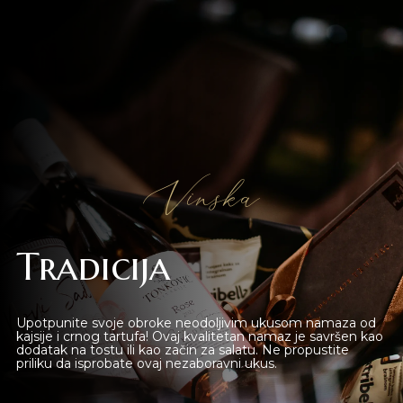
Novi Sad
Beograd
Online shop
Gift Shop
Vinska
Deli Market
Tradicija
Lounge Bar
O nama
Upotpunite svoje obroke neodoljivim ukusom namaza od
kajsije i crnog tartufa! Ovaj kvalitetan namaz je savršen kao
dodatak na tostu ili kao začin za salatu. Ne propustite
Kontakt
priliku da isprobate ovaj nezaboravni ukus.