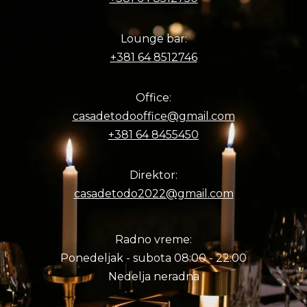
Lounge bar:
+381 64 8512746
Office:
casadetodooffice@gmail.com
+381 64 8455450
Direktor:
casadetodo2022@gmail.com
Radno vreme:
Ponedeljak - subota 08:00 - 22:00
Nedelja neradna