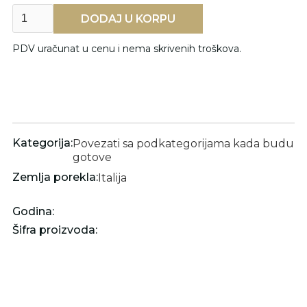
PDV uračunat u cenu i nema skrivenih troškova.
Kategorija:
Povezati sa podkategorijama kada budu
gotove
Zemlja porekla:
Italija
Godina:
Šifra proizvoda: