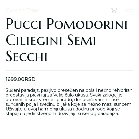
Casa de Todo
Casa de Todo
(
0
)
Pucci Pomodorini
Ciliegini Semi
Secchi
1699.00
RSD
Sušeni paradajz, pažljivo presečen na pola i nežno rehidriran,
predstavlja pravi raj za Vaše čulo ukusa. Svaki zalogaj je
putovanje kroz vreme i prirodu, donoseći vam mirise
sunčanih polja i svežinu biljaka koje se nežno mazi suncem.
Uživajte u ovoj harmoniji ukusa i dodiru prirode koji se
stapaju u jedinstvenom doživljaju sušenog paradajza.