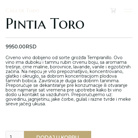
Casa de Todo
Casa de Todo
(
0
)
Pintia Toro
9950.00
RSD
Crveno vino dobijeno od sorte grožđa Tempranillo. Ovo
vino ima duboku i tamnu rubin crvenu boju, sa aromama
trešnje, crne maline, borovnice, lavande, vanile i egzotičnih
začina. Na nepcu je vrlo prepoznatljivo, koncentrovano,
glatko i okruglo, sa dobrom koncentracijom plodova
tamnih bobica. Završnica je duga sa dobrim taninima.
Preporučuje se dekantiranje pre konzumacije ili otvaranje
boce najmanje sat vremena pre upotrebe kako bi vino
došlo u kontakt sa vazduhom. Preporučujemo uz:
govedinu, jagnjetinu, jake čorbe, gulaš i razne tvrde i meke
sireve jačeg ukusa.