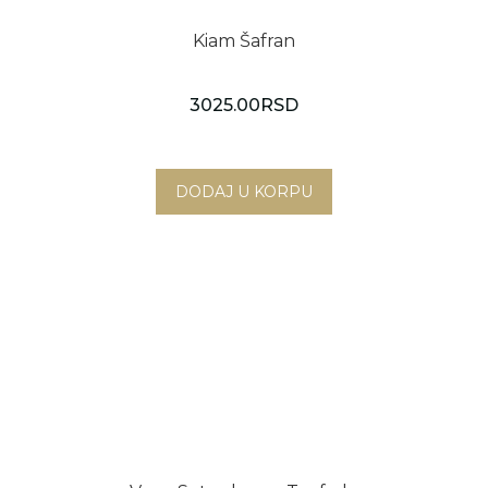
Kiam Šafran
3025.00
RSD