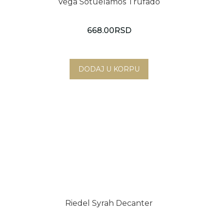
Vega Sotuelamos Trufado
668.00
RSD
Riedel Syrah Decanter