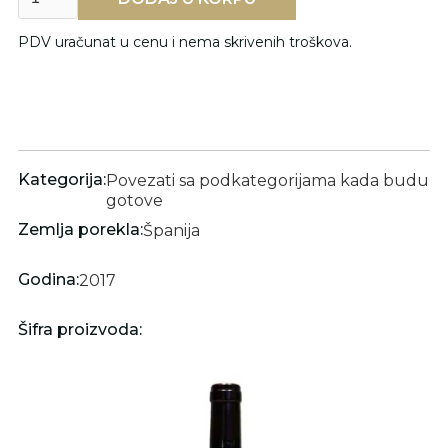
PDV uračunat u cenu i nema skrivenih troškova.
Kategorija:
Povezati sa podkategorijama kada budu
gotove
Zemlja porekla:
Španija
Godina:
2017
Šifra proizvoda: