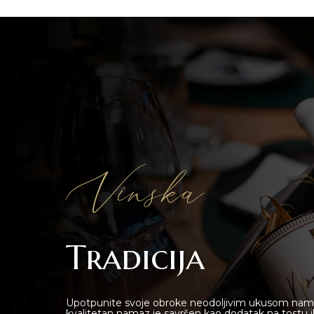
Vinska
Novi Sad
Tradicija
Beograd
Upotpunite svoje obroke neodoljivim ukusom namaza
kvalitetan namaz je savršen kao dodatak na tostu il