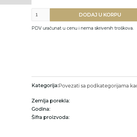
PDV uračunat u cenu i nema skrivenih troškova.
Kategorija:
Povezati sa podkategorijama k
Zemlja porekla:
Godina:
Šifra proizvoda: