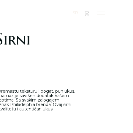
(
0
)
SR
Sirni
 kremastu teksturu i bogat, pun ukus.
vaj namaz je savršen dodatak Vašem
ceptima. Sa svakim zalogajem,
 znak Philadelphia brenda. Ovaj sirni
valitetu i autentičan ukus.