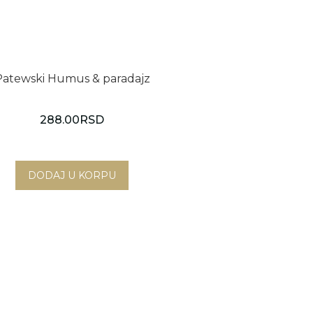
Patewski Humus & paradajz
288.00
RSD