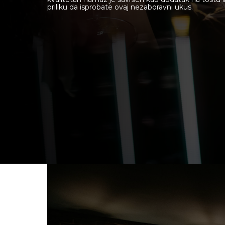
priliku da isprobate ovaj nezaboravni ukus.
O nama
Lounge Bar