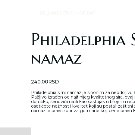
DELI MARKET
LOUNGE BAR
Philadelphia 
namaz
240.00
RSD
Philadelphia sirni namaz je sinonim za neodoljivu
Pažljivo izrađen od najfinijeg kvalitetnog sira, o
doručku, sendvičima ili kao sastojak u brojnim re
osetićete nežnost i kvalitet koji su postali zaštitni
namaz je pravi izbor za gurmane koji cene pravu k