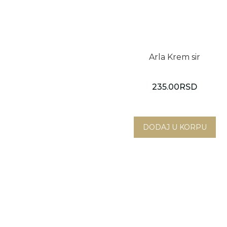
Arla Krem sir
235.00
RSD