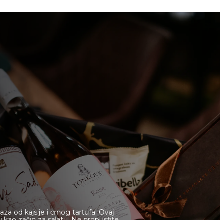
Online sh
Gift Shop
 od kajsije i crnog tartufa! Ovaj
i kao začin za salatu. Ne propustite