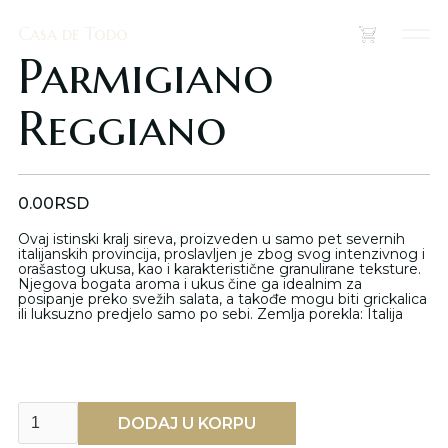
Casa de Todo
Casa de Todo
(
0
)
Parmigiano
Reggiano
0.00
RSD
Ovaj istinski kralj sireva, proizveden u samo pet severnih
italijanskih provincija, proslavljen je zbog svog intenzivnog i
orašastog ukusa, kao i karakteristične granulirane teksture.
Njegova bogata aroma i ukus čine ga idealnim za
posipanje preko svežih salata, a takođe mogu biti grickalica
ili luksuzno predjelo samo po sebi. Zemlja porekla: Italija