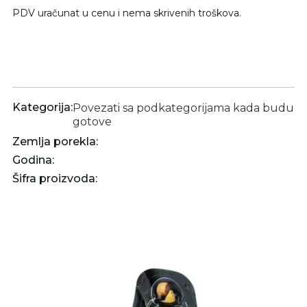
PDV uračunat u cenu i nema skrivenih troškova.
Kategorija:
Povezati sa podkategorijama kada budu
gotove
Zemlja porekla:
Godina:
Šifra proizvoda: