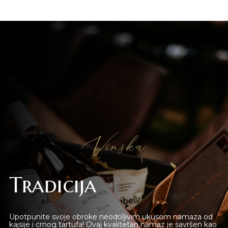
Vinska
Tradicija
Upotpunite svoje obroke neodoljivim ukusom namaza od
kajsije i crnog tartufa! Ovaj kvalitetan namaz je savršen kao