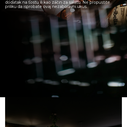
dodatak na tostu ili kao začin za salatu. Ne propustite
priliku da isprobate ovaj nezaboravni ukus.
Novi Sad
Beograd
Online shop