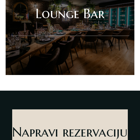
Gift Shop
Lounge Bar
Deli Market
Lounge Bar
O nama
Kontakt
sr
es
Napravi rezervaciju