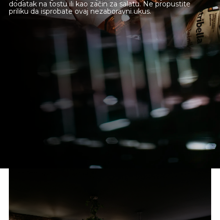
dodatak na tostu ili kao začin za salatu. Ne propustite
priliku da isprobate ovaj nezaboravni ukus.
Novi Sad
Beograd
Online shop