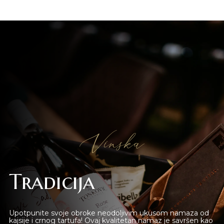
Vinska
Tradicija
Upotpunite svoje obroke neodoljivim ukusom namaza od
kajsije i crnog tartufa! Ovaj kvalitetan namaz je savršen kao