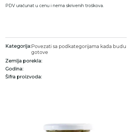
PDV uračunat u cenu i nema skrivenih troškova.
Kategorija:
Povezati sa podkategorijama kada budu
gotove
Zemlja porekla:
Godina:
Šifra proizvoda: