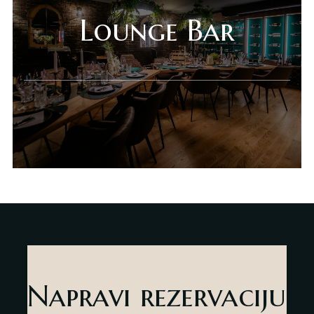
Gift Shop
Lounge Bar
Deli Market
Lounge Bar
O nama
Kontakt
sr
es
Napravi rezervaciju