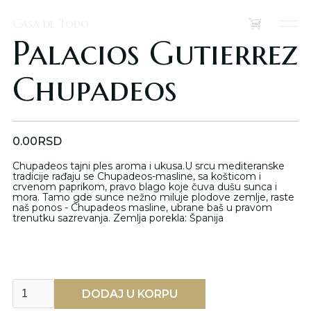
Casa de Todo
Casa de Todo
(
0
)
Palacios Gutierrez
Chupadeos
0.00
RSD
Chupadeos tajni ples aroma i ukusa.U srcu mediteranske
tradicije rađaju se Chupadeos-masline, sa košticom i
crvenom paprikom, pravo blago koje čuva dušu sunca i
mora. Tamo gde sunce nežno miluje plodove zemlje, raste
naš ponos - Chupadeos masline, ubrane baš u pravom
trenutku sazrevanja. Zemlja porekla: Španija