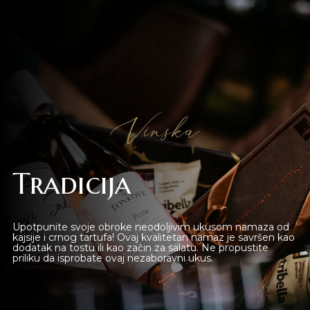
Vinska
Novi Sad
Tradicija
Beograd
Upotpunite svoje obroke neodoljivim ukusom namaza od
Online shop
kajsije i crnog tartufa! Ovaj kvalitetan namaz je savršen kao
dodatak na tostu ili kao začin za salatu. Ne propustite
priliku da isprobate ovaj nezaboravni ukus.
Gift Shop