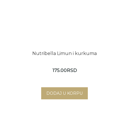
Nutribella Limun i kurkuma
175.00
RSD