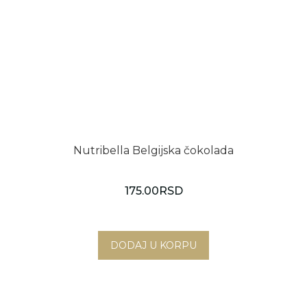
Nutribella Belgijska čokolada
175.00
RSD