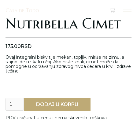
Casa de Todo
Casa de Todo
(
0
)
Nutribella Cimet
175.00
RSD
Ovaj integralni biskvit je mekan, topljiv, miriše na zimu, a
sjajno ide uz kafu i čaj. Ako niste znali, cimet može da
pomogne u održavanju zdravog nivoa šećera u krvi i zdrave
težine.
PDV uračunat u cenu i nema skrivenih troškova.