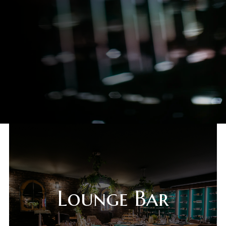
Deli Market
Lounge Bar
O nama
Kontakt
sr
es
Lounge Bar