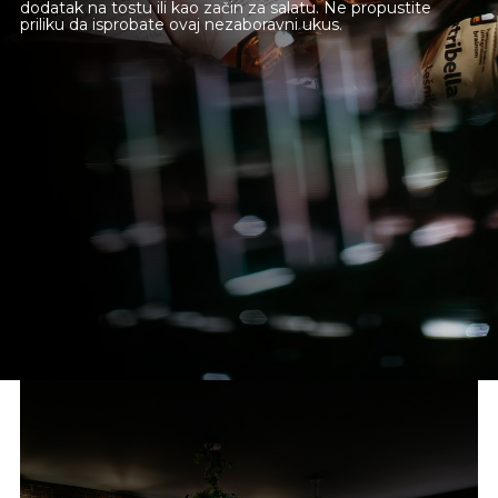
Gift Shop
dodatak na tostu ili kao začin za salatu. Ne propustite
priliku da isprobate ovaj nezaboravni ukus.
Deli Market
Lounge Bar
O nama
Kontakt
sr
es