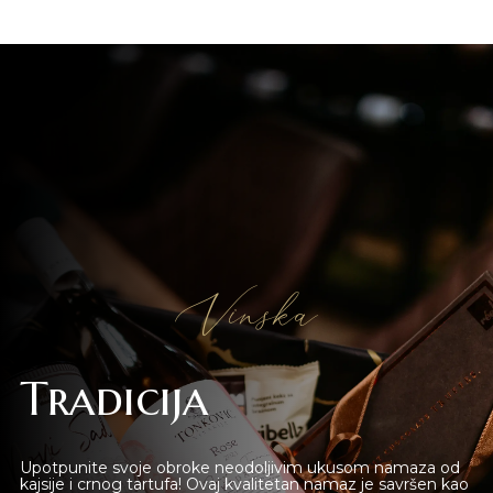
Vinska
Novi Sad
Beograd
Tradicija
Online shop
Upotpunite svoje obroke neodoljivim ukusom namaza od
kajsije i crnog tartufa! Ovaj kvalitetan namaz je savršen kao