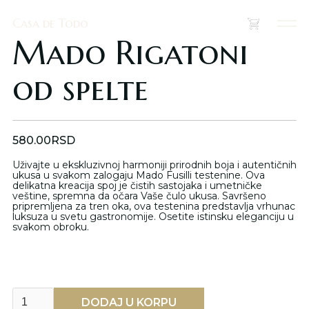
Casa de Todo
Casa de Todo
(
0
)
Mado Rigatoni
od spelte
580.00
RSD
Uživajte u ekskluzivnoj harmoniji prirodnih boja i autentičnih
ukusa u svakom zalogaju Mado Fusilli testenine. Ova
delikatna kreacija spoj je čistih sastojaka i umetničke
veštine, spremna da očara Vaše čulo ukusa. Savršeno
pripremljena za tren oka, ova testenina predstavlja vrhunac
luksuza u svetu gastronomije. Osetite istinsku eleganciju u
svakom obroku.