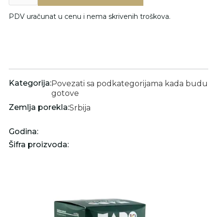
PDV uračunat u cenu i nema skrivenih troškova.
Kategorija:
Povezati sa podkategorijama kada budu
gotove
Zemlja porekla:
Srbija
Godina:
Šifra proizvoda: