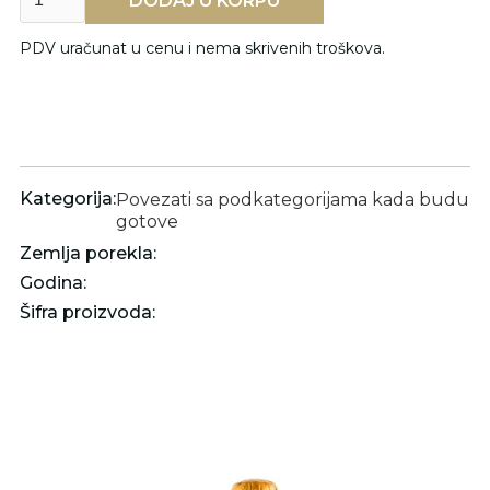
PDV uračunat u cenu i nema skrivenih troškova.
Kategorija:
Povezati sa podkategorijama kada budu
gotove
Zemlja porekla:
Godina:
Šifra proizvoda: