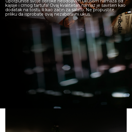
Upotpunite svoje obroke neodoljivim ukusom namaza od
kajsije i crnog tartufa! Ovaj kvalitetan namaz je savršen kao
dodatak na tostu ili kao začin za salatu. Ne propustite
priliku da isprobate ovaj nezaboravni ukus.
Novi Sad
Beograd
Online shop