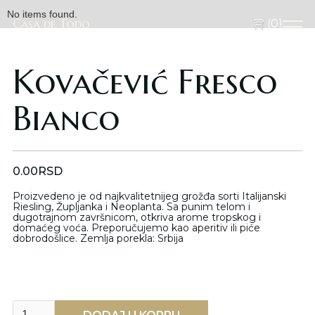
No items found.
Casa de Todo
Casa de Todo
(
0
)
Kovačević Fresco
Bianco
0.00
RSD
Proizvedeno je od najkvalitetnijeg grožđa sorti Italijanski
Riesling, Župljanka i Neoplanta. Sa punim telom i
dugotrajnom završnicom, otkriva arome tropskog i
domaćeg voća. Preporučujemo kao aperitiv ili piće
dobrodošlice. Zemlja porekla: Srbija