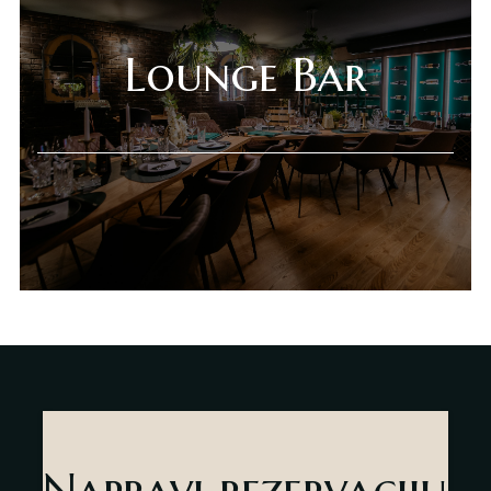
Gift Shop
Lounge Bar
Deli Market
Lounge Bar
O nama
Kontakt
sr
es
Napravi rezervaciju