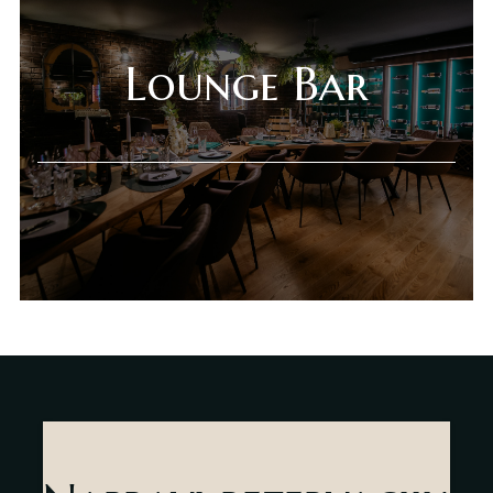
Gift Shop
Lounge Bar
Deli Market
Lounge Bar
O nama
Kontakt
sr
es