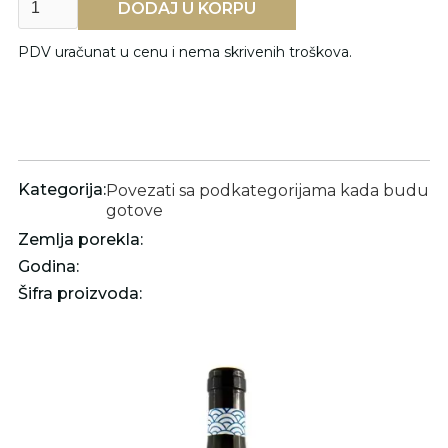
PDV uračunat u cenu i nema skrivenih troškova.
Kategorija:
Povezati sa podkategorijama kada budu
gotove
Zemlja porekla:
Godina:
Šifra proizvoda: