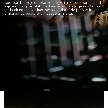
Upotpunite svoje obroke neodoljivim ukusom namaza od
kajsije i crnog tartufa! Ovaj kvalitetan namaz je savršen kao
dodatak na tostu ili kao začin za salatu. Ne propustite
priliku da isprobate ovaj nezaboravni ukus.
Novi Sad
Beograd
Online shop