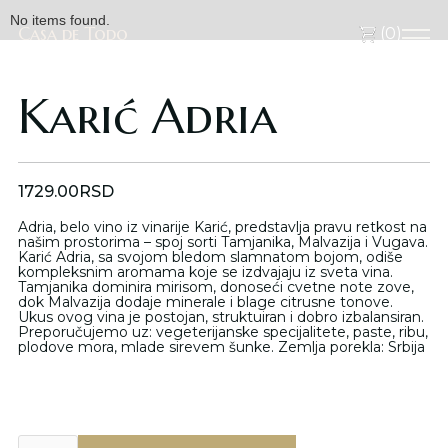
No items found.
Casa de Todo
Casa de Todo
(
0
)
Karić Adria
1729.00
RSD
Adria, belo vino iz vinarije Karić, predstavlja pravu retkost na
našim prostorima – spoj sorti Tamjanika, Malvazija i Vugava.
Karić Adria, sa svojom bledom slamnatom bojom, odiše
kompleksnim aromama koje se izdvajaju iz sveta vina.
Tamjanika dominira mirisom, donoseći cvetne note zove,
dok Malvazija dodaje minerale i blage citrusne tonove.
Ukus ovog vina je postojan, struktuiran i dobro izbalansiran.
Preporučujemo uz: vegeterijanske specijalitete, paste, ribu,
plodove mora, mlade sirevem šunke. Zemlja porekla: Srbija