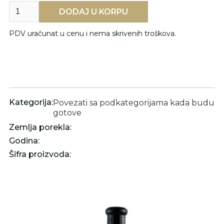
PDV uračunat u cenu i nema skrivenih troškova.
Kategorija:
Povezati sa podkategorijama kada budu
gotove
Zemlja porekla:
Godina:
Šifra proizvoda: