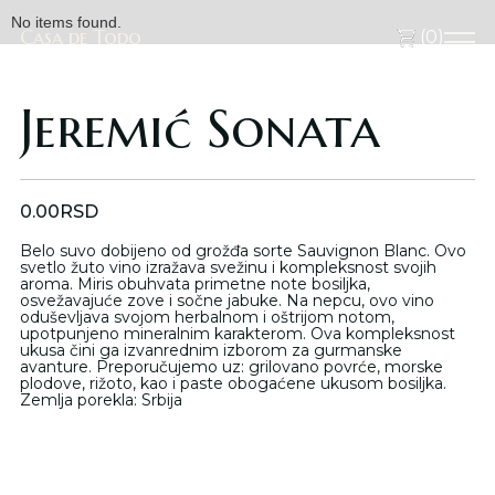
No items found.
Casa de Todo
Casa de Todo
(
0
)
Jeremić Sonata
0.00
RSD
Belo suvo dobijeno od grožđa sorte Sauvignon Blanc. Ovo
svetlo žuto vino izražava svežinu i kompleksnost svojih
aroma. Miris obuhvata primetne note bosiljka,
osvežavajuće zove i sočne jabuke. Na nepcu, ovo vino
oduševljava svojom herbalnom i oštrijom notom,
upotpunjeno mineralnim karakterom. Ova kompleksnost
ukusa čini ga izvanrednim izborom za gurmanske
avanture. Preporučujemo uz: grilovano povrće, morske
plodove, rižoto, kao i paste obogaćene ukusom bosiljka.
Zemlja porekla: Srbija