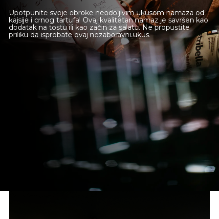
Upotpunite svoje obroke neodoljivim ukusom namaza od
kajsije i crnog tartufa! Ovaj kvalitetan namaz je savršen kao
dodatak na tostu ili kao začin za salatu. Ne propustite
priliku da isprobate ovaj nezaboravni ukus.
Novi Sad
Beograd
Online shop