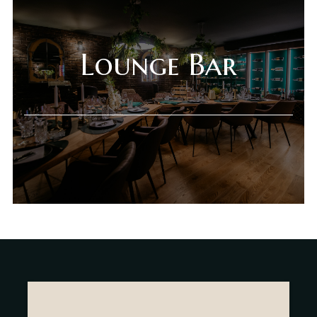
Gift Shop
Deli Market
Lounge Bar
Lounge Bar
O nama
Kontakt
sr
es