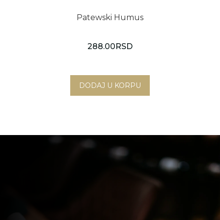
Patewski Humus
288.00
RSD
Novi Sad