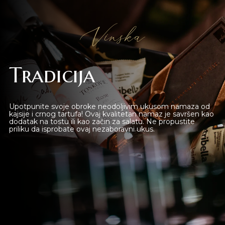
Beograd
Vinska
Online shop
Gift Shop
Tradicija
Deli Market
Upotpunite svoje obroke neodoljivim ukusom namaza od
Lounge Bar
kajsije i crnog tartufa! Ovaj kvalitetan namaz je savršen kao
dodatak na tostu ili kao začin za salatu. Ne propustite
priliku da isprobate ovaj nezaboravni ukus.
O nama
Kontakt
sr
es