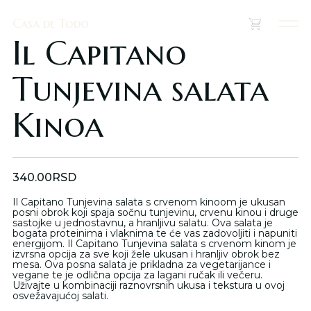
Casa de Todo
Casa de Todo
(
0
)
Il Capitano
Tunjevina salata
Kinoa
340.00
RSD
Il Capitano Tunjevina salata s crvenom kinoom je ukusan
posni obrok koji spaja sočnu tunjevinu, crvenu kinou i druge
sastojke u jednostavnu, a hranljivu salatu. Ova salata je
bogata proteinima i vlaknima te će vas zadovoljiti i napuniti
energijom. Il Capitano Tunjevina salata s crvenom kinom je
izvrsna opcija za sve koji žele ukusan i hranljiv obrok bez
mesa. Ova posna salata je prikladna za vegetarijance i
vegane te je odlična opcija za lagani ručak ili večeru.
Uživajte u kombinaciji raznovrsnih ukusa i tekstura u ovoj
osvežavajućoj salati.